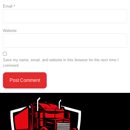
Email
*
Website
Save my name, email, and website in this browser for the next time I
comment.