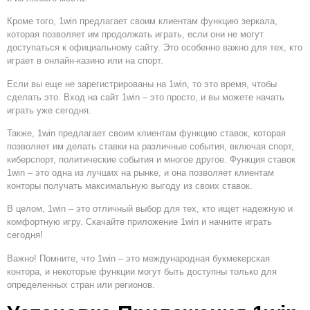
Кроме того, 1win предлагает своим клиентам функцию зеркала,
которая позволяет им продолжать играть, если они не могут
доступаться к официальному сайту. Это особенно важно для тех, кто
играет в онлайн-казино или на спорт.
Если вы еще не зарегистрированы на 1win, то это время, чтобы
сделать это. Вход на сайт 1win – это просто, и вы можете начать
играть уже сегодня.
Также, 1win предлагает своим клиентам функцию ставок, которая
позволяет им делать ставки на различные события, включая спорт,
киберспорт, политические события и многое другое. Функция ставок
1win – это одна из лучших на рынке, и она позволяет клиентам
конторы получать максимальную выгоду из своих ставок.
В целом, 1win – это отличный выбор для тех, кто ищет надежную и
комфортную игру. Скачайте приложение 1win и начните играть
сегодня!
Важно! Помните, что 1win – это международная букмекерская
контора, и некоторые функции могут быть доступны только для
определенных стран или регионов.