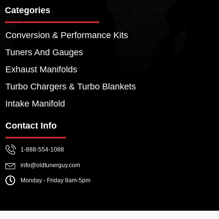
Categories
Conversion & Performance Kits
Tuners And Gauges
Exhaust Manifolds
Turbo Chargers & Turbo Blankets
Intake Manifold
Contact Info
1-888-554-1088
info@oldtunerguy.com
Monday - Friday 8am-5pm