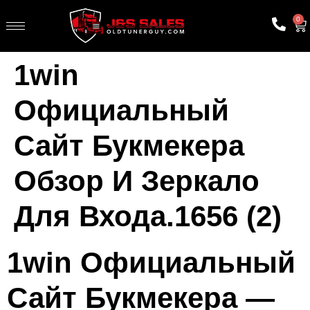
0
1win
Официальный
Сайт Букмекера
Обзор И Зеркало
Для Входа.1656 (2)
1win Официальный
Сайт Букмекера —