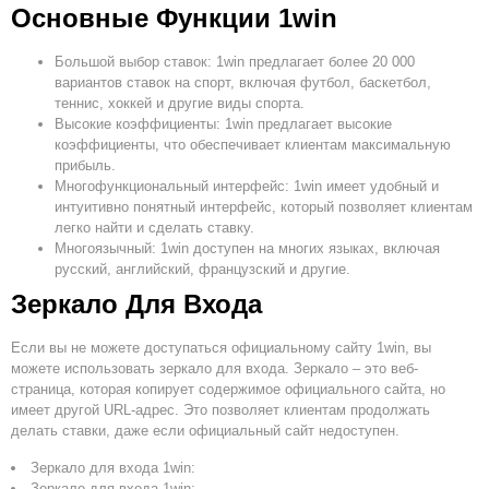
Основные Функции 1win
Большой выбор ставок: 1win предлагает более 20 000
вариантов ставок на спорт, включая футбол, баскетбол,
теннис, хоккей и другие виды спорта.
Высокие коэффициенты: 1win предлагает высокие
коэффициенты, что обеспечивает клиентам максимальную
прибыль.
Многофункциональный интерфейс: 1win имеет удобный и
интуитивно понятный интерфейс, который позволяет клиентам
легко найти и сделать ставку.
Многоязычный: 1win доступен на многих языках, включая
русский, английский, французский и другие.
Зеркало Для Входа
Если вы не можете доступаться официальному сайту 1win, вы
можете использовать зеркало для входа. Зеркало – это веб-
страница, которая копирует содержимое официального сайта, но
имеет другой URL-адрес. Это позволяет клиентам продолжать
делать ставки, даже если официальный сайт недоступен.
Зеркало для входа 1win:
Зеркало для входа 1win: