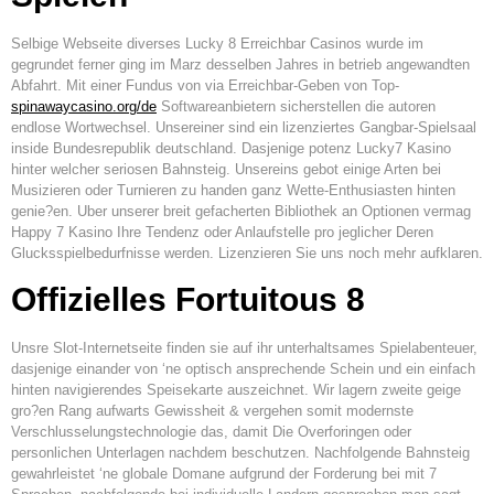
Selbige Webseite diverses Lucky 8 Erreichbar Casinos wurde im
gegrundet ferner ging im Marz desselben Jahres in betrieb angewandten
Abfahrt. Mit einer Fundus von via Erreichbar-Geben von Top-
spinawaycasino.org/de
Softwareanbietern sicherstellen die autoren
endlose Wortwechsel. Unsereiner sind ein lizenziertes Gangbar-Spielsaal
inside Bundesrepublik deutschland. Dasjenige potenz Lucky7 Kasino
hinter welcher seriosen Bahnsteig. Unsereins gebot einige Arten bei
Musizieren oder Turnieren zu handen ganz Wette-Enthusiasten hinten
genie?en. Uber unserer breit gefacherten Bibliothek an Optionen vermag
Happy 7 Kasino Ihre Tendenz oder Anlaufstelle pro jeglicher Deren
Glucksspielbedurfnisse werden. Lizenzieren Sie uns noch mehr aufklaren.
Offizielles Fortuitous 8
Unsre Slot-Internetseite finden sie auf ihr unterhaltsames Spielabenteuer,
dasjenige einander von ‘ne optisch ansprechende Schein und ein einfach
hinten navigierendes Speisekarte auszeichnet. Wir lagern zweite geige
gro?en Rang aufwarts Gewissheit & vergehen somit modernste
Verschlusselungstechnologie das, damit Die Overforingen oder
personlichen Unterlagen nachdem beschutzen. Nachfolgende Bahnsteig
gewahrleistet ‘ne globale Domane aufgrund der Forderung bei mit 7