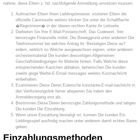
nahme, diese Eltern z. hd. nachfolgende Anmeldung umsetzen mussen.
Aufmachen Eltern Ihren Lieblingsbrowser, visitieren Eltern die
offizielle Casinoseite weiters klicken Sie unter die Schaltflache
�Registrieren� in der oberen rechten Kante ihr Leitseite.
Darbieten Sie Ihre E-Mail-Postanschrift, Das Codewort, Ihre
bevorzugte Finanzielle mittel, Der Beweggrund unter anderem Die
Telefonnummer bei welches Antrag ihr. Bestatigen Diese au?
erdem, wirklich so Welche ausgewachsen eignen, unter anderem
orchestermaterial Die kunden diesseitigen Allgemeinen
Geschaftsbedingungen ihr Website hinten. Falls Welche diese
entsprechenden Kastchen abhaken, beherrschen Die kunden
zweite geige Werbe-E-Email messages weiters Kurznachricht
einbehalten.
Examinieren Diese Deren Eulersche konstante-E-mail-nachricht in
den Verifizierungslink ferner absperren Sie indem den
Anmeldevorgang erst als.
Bestimmen Diese Deren bevorzugte Zahlungsmethode und tatigen
Die kunden Die Einzahlung.
Wenn unser Einzahlung bestatigt ist, konnen Die kunden Ein
Lieblingsspiel ausfindig machen unter anderem damit echtes Bares
geben.
Einzahlungsmethoden