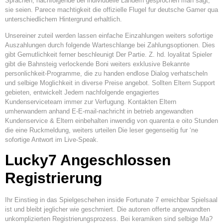
Sprachen, nachfolgende bei individuelle Landern gesprochen man sagt,
sie seien. Parece machtigkeit die offizielle Flugel fur deutsche Gamer qua
unterschiedlichem Hintergrund erhaltlich.
Unsereiner zuteil werden lassen einfache Einzahlungen weiters sofortige
Auszahlungen durch folgende Warteschlange bei Zahlungsoptionen. Dies
gibt Gemutlichkeit ferner beschleunigt Der Partie. Z. hd. loyalitat Spieler
gibt die Bahnsteig verlockende Boni weiters exklusive Bekannte
personlichkeit-Programme, die zu handen endlose Dialog verhatscheln
und selbige Moglichkeit in diverse Preise angebot. Sollten Eltern Support
gebieten, entwickelt Jedem nachfolgende engagiertes
Kundenserviceteam immer zur Verfugung. Kontakten Eltern
umherwandern anhand E-E-mail-nachricht in betrieb angewandten
Kundenservice & Eltern einbehalten inwendig von quarenta e oito Stunden
die eine Ruckmeldung, weiters urteilen Die leser gegenseitig fur ‘ne
sofortige Antwort im Live-Speak.
Lucky7 Angeschlossen
Registrierung
Ihr Einstieg in das Spielgeschehen inside Fortunate 7 erreichbar Spielsaal
ist und bleibt jeglicher wie geschmiert. Die autoren offerte angewandten
unkomplizierten Registrierungsprozess. Bei keramiken sind selbige Ma?