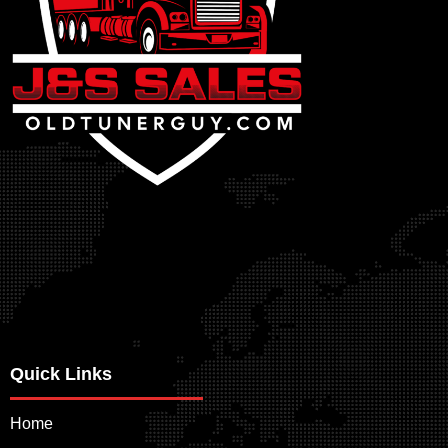
Quick Links
Home