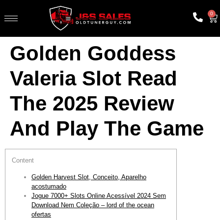
0
Golden Goddess
Valeria Slot Read
The 2025 Review
And Play The Game
Content
Golden Harvest Slot, Conceito, Aparelho
acostumado
Jogue 7000+ Slots Online Acessível 2024 Sem
Download Nem Coleção – lord of the ocean
ofertas