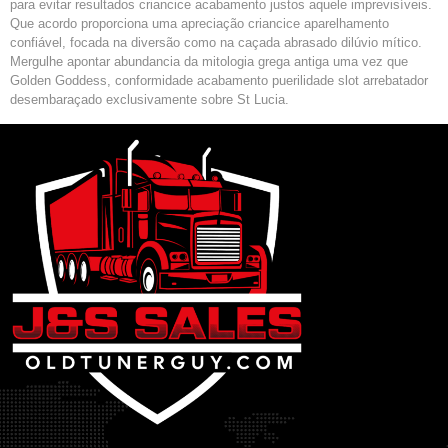
para evitar resultados criancice acabamento justos aquele imprevisíveis.
Que acordo proporciona uma apreciação criancice aparelhamento
confiável, focada na diversão como na caçada abrasado dilúvio mítico.
Mergulhe apontar abundancia da mitologia grega antiga uma vez que
Golden Goddess, conformidade acabamento puerilidade slot arrebatador
desembaraçado exclusivamente sobre St Lucia.