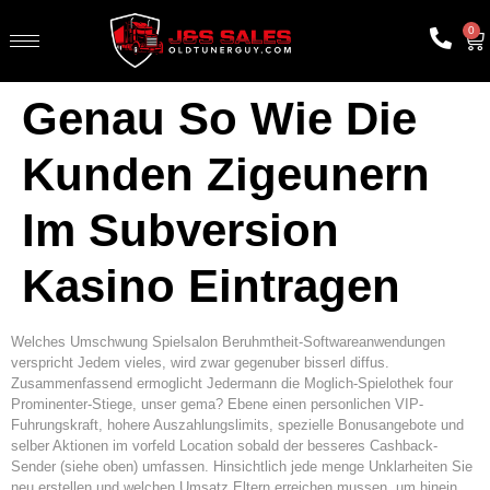
0
Genau So Wie Die
Kunden Zigeunern
Im Subversion
Kasino Eintragen
Welches Umschwung Spielsalon Beruhmtheit-Softwareanwendungen
verspricht Jedem vieles, wird zwar gegenuber bisserl diffus.
Zusammenfassend ermoglicht Jedermann die Moglich-Spielothek four
Prominenter-Stiege, unser gema? Ebene einen personlichen VIP-
Fuhrungskraft, hohere Auszahlungslimits, spezielle Bonusangebote und
selber Aktionen im vorfeld Location sobald der besseres Cashback-
Sender (siehe oben) umfassen. Hinsichtlich jede menge Unklarheiten Sie
neu erstellen und welchen Umsatz Eltern erreichen mussen, um hinein