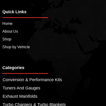
Quick Links
Home
About Us
Shop
Shop by Vehicle
Categories
Conversion & Performance Kits
Tuners And Gauges
Exhaust Manifolds
Turbo Chargers & Turbo Blankets